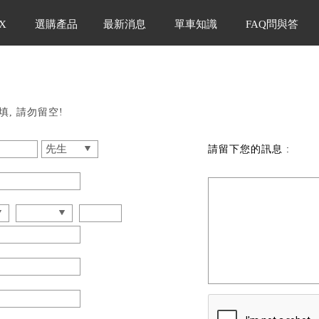
X
選購產品
最新消息
單車知識
FAQ問與答
填, 請勿留空!
請留下您的訊息 :